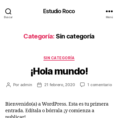
Estudio Roco
Buscar
Menú
Categoría:
Sin categoría
Categorías
SIN CATEGORÍA
¡Hola mundo!
en
Por
admin
21 febrero, 2020
1 comentario
Autor
Fecha
¡Ho
de
de
mu
la
la
entrada
entrada
Bienvenido(a) a WordPress. Esta es tu primera
entrada. Edítala o bórrala ¡y comienza a
publicar!